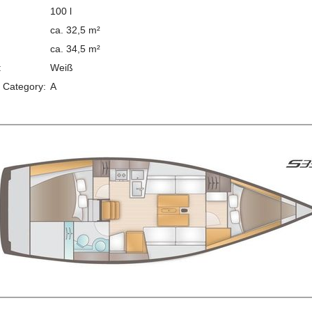
:
100 l
ca. 32,5 m²
ca. 34,5 m²
:
Weiß
 Category:
A